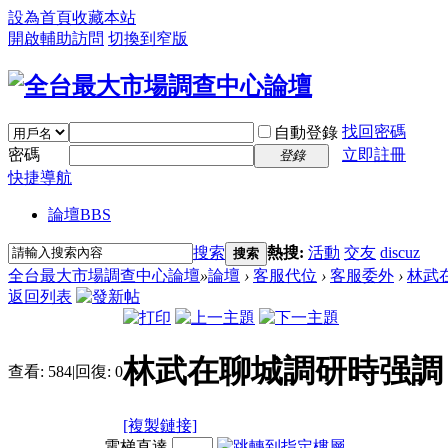
設為首頁
收藏本站
開啟輔助訪問
切換到窄版
找回密碼
自動登錄
密碼
立即註冊
登錄
快捷導航
論壇
BBS
搜索
熱搜:
活動
交友
discuz
搜索
全台最大市場調查中心論壇
»
論壇
›
客服代位
›
客服委外
›
林武
返回列表
林武在聊城調研時强調
查看:
584
|
回復:
0
[複製鏈接]
電梯直達