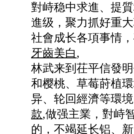
對峙稳中求進、提質
進级，聚力抓好重大
社會成长各項事情，
牙齒美白
,
林武来到茌平信發明
和樱桃、草莓莳植環
异、轮回經濟等環境
款
,做强主業，對峙
的，不竭延长铝、新