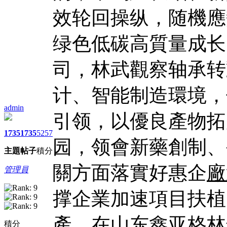
效轮回操纵，随機應
绿色低碳高質量成长
司，林武觀察轴承转
计、智能制造環境，
admin
引领，以優良產物拓
1735
1735
5257
园，领會新藥創制、
主題
帖子
積分
關方面落實好惠企
廠
管理員
撑企業加速項目扶植
產。在山东鑫亚格林
積分