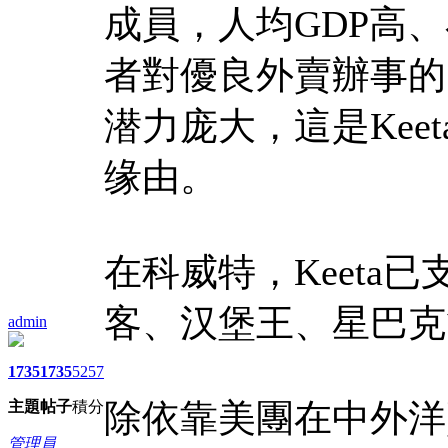
成員，人均GDP高
者對優良外賣辦事的
潜力庞大，這是Kee
缘由。
在科威特，Keeta
客、汉堡王、星巴克
admin
1735
1735
5257
除依靠美團在中外洋
主題
帖子
積分
管理員