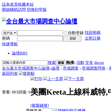
設為首頁
收藏本站
開啟輔助訪問
切換到窄版
找回密碼
自動登錄
密碼
立即註冊
登錄
快捷導航
論壇
BBS
搜索
熱搜:
活動
交友
discuz
搜索
全台最大市場調查中心論壇
»
論壇
›
市場調查
›
市場調查問券
›
返回列表
美團Keeta上線科威
查看:
883
|
回復:
0
[複製鏈接]
電梯直達