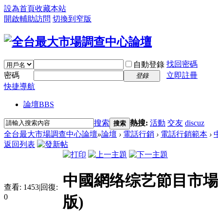
設為首頁
收藏本站
開啟輔助訪問
切換到窄版
找回密碼
自動登錄
密碼
立即註冊
登錄
快捷導航
論壇
BBS
搜索
熱搜:
活動
交友
discuz
搜索
全台最大市場調查中心論壇
»
論壇
›
電話行銷
›
電話行銷範本
›
返回列表
中國網络综艺節目市場全
查看:
1453
|
回復:
0
版)