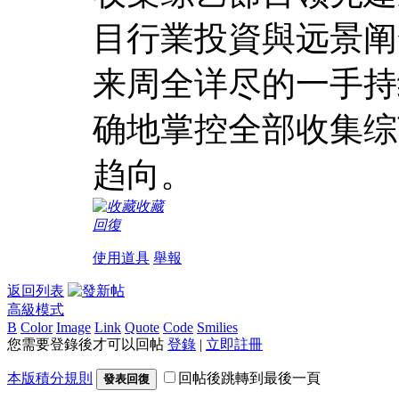
目行業投資與远景阐
来周全详尽的一手持
确地掌控全部收集综
趋向。
收藏
回復
使用道具
舉報
返回列表
高級模式
B
Color
Image
Link
Quote
Code
Smilies
您需要登錄後才可以回帖
登錄
|
立即註冊
本版積分規則
回帖後跳轉到最後一頁
發表回復