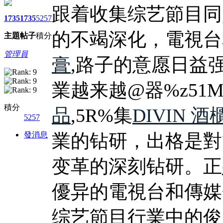
跟着收集综艺節目同
1735
1735
5257
的不竭深化，電視台
主題
帖子
積分
管理員
膏
,路子的意愿日益
業越来越@器%z51M
積分
品
,5R%集
DIVIN 
5257
發消息
業的钻研，出格是對
变革的深刻钻研。正
優异的電視台和傳媒
综艺節目行業中的俊