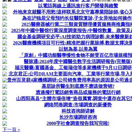
以電話與線上通訊進行客戶開發與維繫
外地来京就醫不用愁!這样联系北京守嘉專業陪診師,省心
為在沪独居父母預约长征醫院复診,子女异地如何操作
2025醫療器械行業二三類資質辦理優質服務商推薦指
2025年中國中醫馆行業深度調查报告:中醫馆数量、政策及
國金基金調研安必平:AI技術助力病理診断,未来醫療新
2026醫療機構項目可行性:精准把握行業脉搏,数据支撑决
以韧為基,以美為翼
「原創」中國功能醫學慢性食物不耐受百亿市場規模
醫脉通:2024年度中國醫生数字生活調研報告(完整版)
福元醫藥:富國基金、工银瑞信等多家機構于9月12日調
北京君正:公司DRAM主要面向汽車、工業等行業市場,导入周期
贵州百灵获4家機構調研:公司销售费用率高的原因是公司過去采
基层診所醫生到底應不應该做营销?
透過撥打電話銷售商品或服務的電話行銷
山西阳高县“主體市場倍增”造假属實,調查中還存在其它
網络問卷調查:市場調查的新優势
科技咨询師讲解
长沙市場調研咨询
2000字社會調查报告我写完啦!
下一頁 »