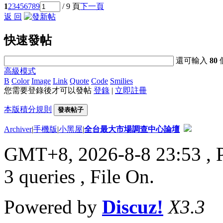
1
2
3
4
5
6
7
8
9
/ 9 頁
下一頁
返 回
快速發帖
還可輸入
80
高級模式
B
Color
Image
Link
Quote
Code
Smilies
您需要登錄後才可以發帖
登錄
|
立即註冊
本版積分規則
發表帖子
Archiver
|
手機版
|
小黑屋
|
全台最大市場調查中心論壇
GMT+8, 2026-8-8 23:53
, 
3 queries , File On.
Powered by
Discuz!
X3.3