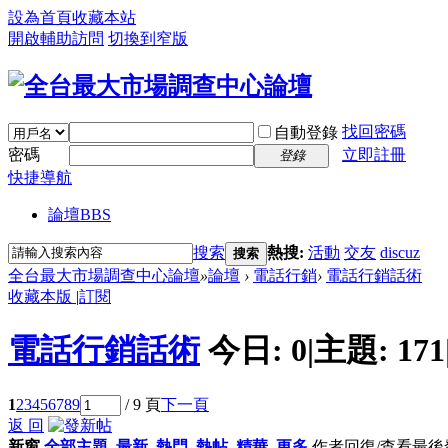
設為首頁
收藏本站
開啟輔助訪問
切換到窄版
找回密碼
自動登錄
密碼
立即註冊
登錄
快捷導航
論壇
BBS
搜索
熱搜:
活動
交友
discuz
搜索
全台最大市場調查中心論壇
»
論壇
›
電話行銷
›
電話行銷話術
收藏本版
|
訂閱
電話行銷話術
今日:
0
|
主題:
171
1
2
3
4
5
6
7
8
9
/ 9 頁
下一頁
返 回
新窗
全部主題
最新
熱門
熱帖
精華
更多
作者
回復/查看
最後