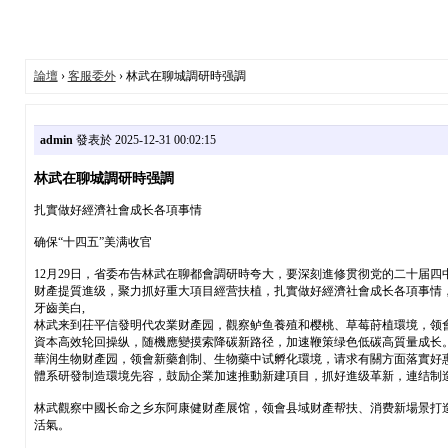
論壇
›
客服委外
› 林武在聊城調研時强調
admin
發表於 2025-12-31 00:02:15
林武在聊城調研時强調
扎實做好經濟社會成长各項事情
确保“十四五”美满收官
12月29日，省委布告林武在聊都會調研時夸大，要深刻進修贯彻党的二十届
财產提質進级，聚力抓好重大項目經营扶植，扎實做好經濟社會成长各項事情，
牙齒美白,
林武来到茌平信發明代农業财產园，觀察鲈鱼養殖和樱桃、草莓莳植環境，领
資本高效轮回操纵，随機應變摸索降碳新路径，加速鞭策绿色低碳高質量成长。
華润生物财產园，领會新藥創制、生物藥中试孵化環境，请求有關方面落實好
體系研發制造環境先容，鼓励企業加速推動新建項目，抓好進级革新，連结制
林武觀察中國长命之乡东阿康健财產展馆，领會县域财產帮扶、消费新場景打
活氣。