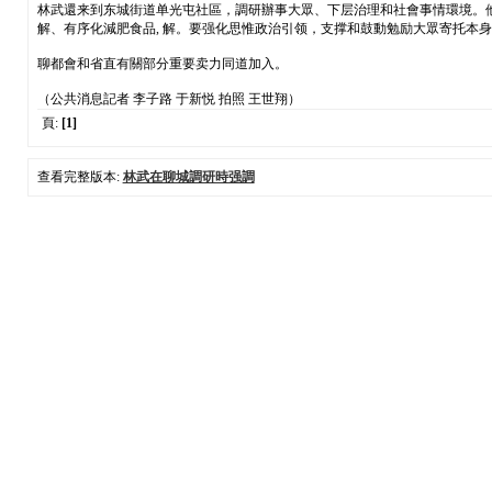
林武還来到东城街道单光屯社區，調研辦事大眾、下层治理和社會事情環境。
解、有序化減肥食品, 解。要强化思惟政治引领，支撑和鼓動勉励大眾寄托本
聊都會和省直有關部分重要卖力同道加入。
（公共消息記者 李子路 于新悦 拍照 王世翔）
頁:
[1]
查看完整版本:
林武在聊城調研時强調