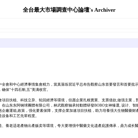
全台最大市場調查中心論壇's Archiver
四中全會和中心經濟事情集會精力，當真落练習近平总布告觀察山东首要發言和首要批示
确保“十四石斛,五”美满收官。
會項目扶植、科技立异、轮回經濟等環境，但愿企業扎根實業、支票借款,做强主業，
在山东东阿钢球團體有限公司，林武觀察轴承转動體研發BOBO女神臻選, 设计、
惠企廠運箱,政策，强化要素保障，支撑企業加速項目扶植，助力培養强大生物醫藥财
造设备和工艺先辈程度。
造、養老适老產物出產贩卖等環境，夸大要增强中醫藥文化遗產庇護傳承，鼎力成长