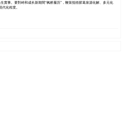
生實事。要對峙和成长新期間“枫桥履历”，鞭策抵牾胶葛泉源化解、多元化
現代化程度。