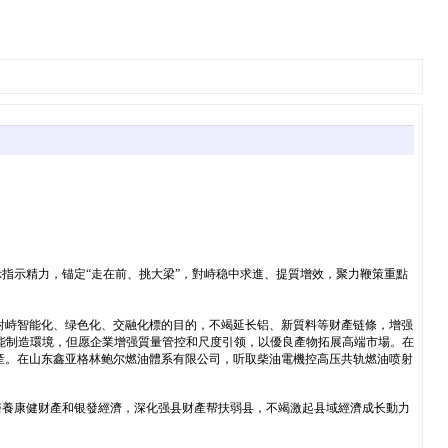
指示精力，锚定“走在前、挑大梁”，對峙稳中求進、提質增效，聚力鞭策重點
對峙智能化、绿色化、交融化標的目的，不竭延长铝、新質料等财產链條，增强
智能制造環境，但愿企業增强質量管控和尺度引领，以優良產物拓展高端市場。在
產。在山东鑫亚格林鲍尔燃油體系有限公司，听取柴油電機控高压共轨燃油喷射
醫養康健财產和银發經濟，深化强县财產帮扶弱县，不竭激起县域經濟成长動力