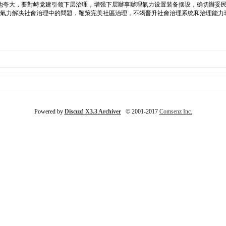
他夸大，要對峙党建引领下层治理，增强下层辦事辦理氣力设置装备摆设，确切辦妥民
身氣力解决社會治理中的問題，鞭策完美社區治理，不竭晋升社會治理系统和治理能力
Powered by
Discuz! X3.3 Archiver
© 2001-2017
Comsenz Inc.