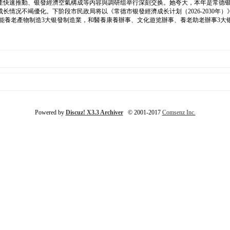
速推動、银發經濟空氣構成等内容與調研组举行深刻交换。她夸大，本年是常德银發經濟
情况不竭優化。下阶段市民政局将以《常德市银發經濟成长计划（2026-2030年）
能養老產物制造3大银發制造業，和醫養康養辦事、文化遊览辦事、養老助老辦事3大
Powered by
Discuz! X3.3 Archiver
© 2001-2017
Comsenz Inc.