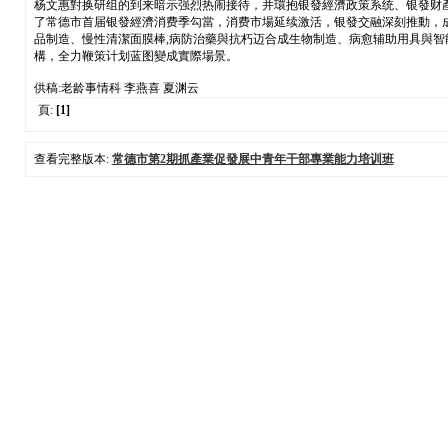
杨文惠對换研组的到来暗示强烈热闹接待，并環抱银發經濟政策系统、银發财產快
了常德市首届银發經濟消费季勾當，消费市場延续激活，银發交融深刻推動，成长
品制造、慢性清潔面膜棒,病防治藥與抗朽迈合成生物制造、病愈辅助用具與智
構，全力鞭策计划蓝图變成實際場景。
供稿:老龄事情科 李燕喜 夏渊云
頁:
[1]
查看完整版本:
常德市第2期抓產業促發展中青年干部專業能力培训班