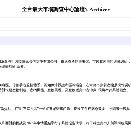
全台最大市場調查中心論壇's Archiver
四小组深刻柳叶湖爱颐家養老辦事有限公司、市康養產物展現馆、市民政局展開進修調研
治療痔瘡,谈會。
病愈區、伶俐養老监控體系、認知停滞照護專區等場合，在常德市康養產物展現馆調
對银發產物制造、產物機能、產物展現、及產物贩卖中古沖床, 環境举行具體领會。
赋能”為焦點，打造“三室六區”一站式養老辦事闭環。摆设了各種病愈装备、照顾護士床
和面對的挑战及2026年事情重點举行了具體报告请示，相干科室卖力人與調研组展