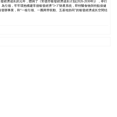
成长的元年，體例了《常德市银發經濟成长计划(2026-2030年)》，举行
》為引领，牢牢環抱構建常德银發經濟“3+3”财產系统，即特醫食物與特點保健
银發辦事業，和“一核引领、一圈两带联動、五基地协同”的银發經濟成长空間结