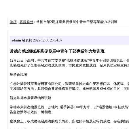
論壇
›
客服委外
› 常德市第2期抓產業促發展中青年干部專業能力培训班
admin
發表於 2025-12-30 23:54:07
常德市第2期抓產業促發展中青年干部專業能力培训班
12月25日下战书，中共常德市委党校“抓财產促成长”中青年干部培训班第
长杨成先容了全市银發經濟成长環境，市民政局党構成員、副局长侯宏栋主持座
座谈會現場
在柳叶湖爱颐家養老辦事有限公司，調研组前後走進白叟私糊口區、休闲區、
問和體驗等方法，具體领會養老機構運行環境、成长瓶颈及成长標的目的，同時
觀光常德市康養產物展現馆
常德市康養產物展览馆，占地约1暖手神器,000平方米，以“場景體驗+科技
告急救濟等功效的一键相應。
座谈會上，杨成從银發經濟的成长情势、所做的事情及获得的成效、存在的短板