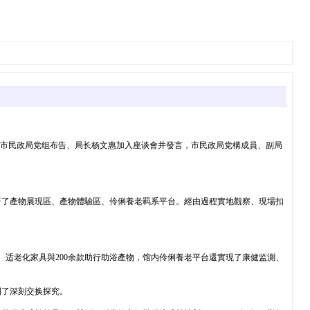
，市民政局党组布告、局长杨文惠加入座谈會并發言，市民政局党構成員、副局
研了產物展現區、產物體驗區、伶俐養老羁系平台。經由過程實地觀察、現場扣
具、适老化家具與200余款助行助浴產物，馆内伶俐養老平台還實現了康健监測、
開了深刻交换探究。